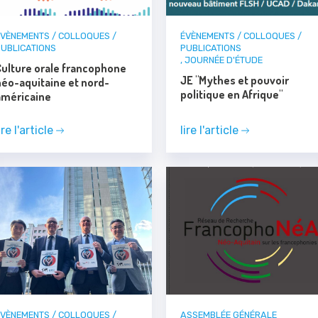
ÉVÈNEMENTS / COLLOQUES /
ÉVÈNEMENTS / COLLOQUES /
PUBLICATIONS
PUBLICATIONS
,
JOURNÉE D'ÉTUDE
Culture orale francophone
JE "Mythes et pouvoir
néo-aquitaine et nord-
politique en Afrique"
américaine
ire l'article
lire l'article
ÉVÈNEMENTS / COLLOQUES /
ASSEMBLÉE GÉNÉRALE