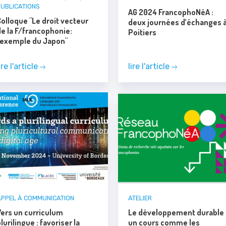
PUBLICATIONS
AG 2024 FrancophoNéA :
olloque "Le droit vecteur
deux journées d’échanges 
de la F/francophonie:
Poitiers
l'exemple du Japon"
ire l'article
lire l'article
APPEL À COMMUNICATION
ATELIER
Vers un curriculum
Le développement durable
lurilingue : favoriser la
un cours comme les