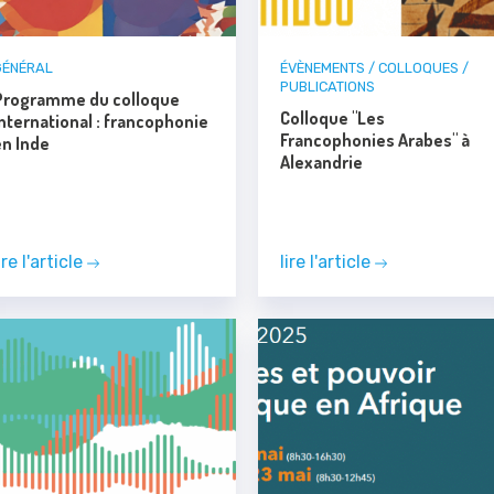
GÉNÉRAL
ÉVÈNEMENTS / COLLOQUES /
PUBLICATIONS
Programme du colloque
Colloque "Les
nternational : francophonie
Francophonies Arabes" à
en Inde
Alexandrie
ire l'article
lire l'article