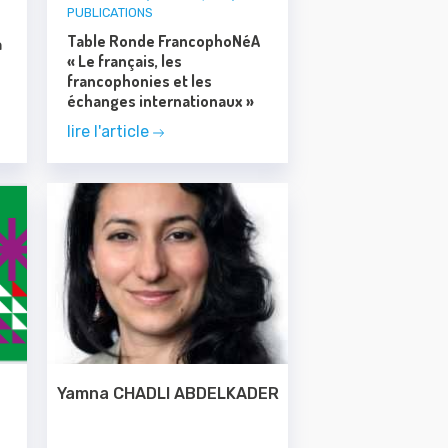
PUBLICATIONS
Table Ronde FrancophoNéA
à
« Le français, les
francophonies et les
échanges internationaux »
lire l'article
université de rattachement
Bordeaux Montaigne
unité de recherche
CELFA-Plurielles UR 24142
discipline
Littérature francophone
Yamna CHADLI ABDELKADER