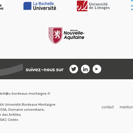
suivez-nous sur
NeA@u-bordeaux-montaigne.fr
A Université Bordeaux Montaigne
contact
mentions
036, Domaine universitaire,
 des Antilles,
SSAC Cedex