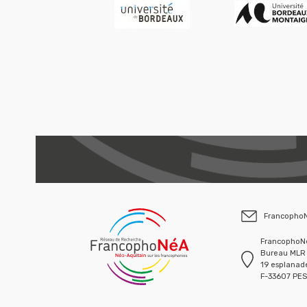
Francopho
FrancophoNé
Bureau MLR 
19 esplanade
F-33607 PE