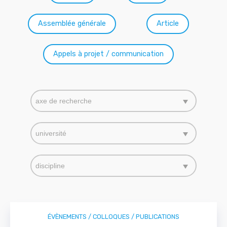
Assemblée générale
Article
Appels à projet / communication
Axe de recherche
Sélectionnez le contenu
Sélectionnez le contenu
Université
Sélectionnez le contenu
Sélectionnez le contenu
Discipline
Sélectionnez le contenu
Sélectionnez le contenu
ÉVÈNEMENTS / COLLOQUES / PUBLICATIONS