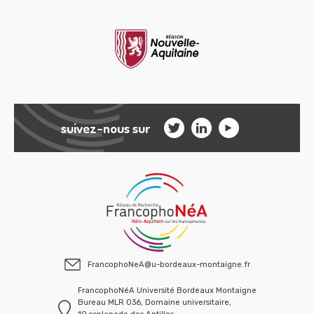
suivez-nous sur
FrancophoNeA@u-bordeaux-montaigne.fr
FrancophoNéA Université Bordeaux Montaigne
Bureau MLR 036, Domaine universitaire,