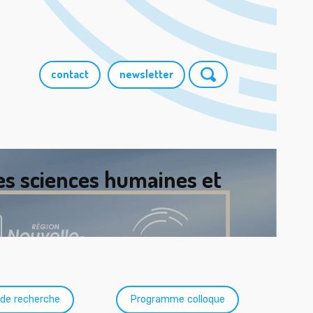
contact
newsletter
les sciences humaines et
 de recherche
Programme colloque