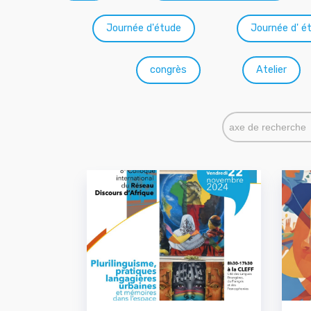
Journée d'étude
Journée d' é
congrès
Atelier
Axe de recherc
Sélectionnez le co
Sélectionnez l