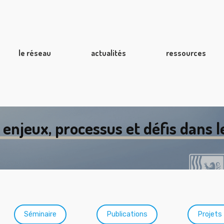
le réseau
actualités
ressources
 enjeux, processus et défis dans 
Séminaire
Publications
Projets