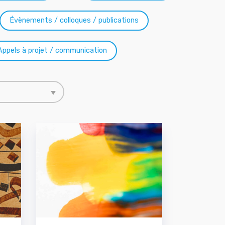
Évènements / colloques / publications
Appels à projet / communication
 le contenu
nnez le contenu