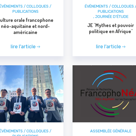
ÉVÈNEMENTS / COLLOQUES /
ÉVÈNEMENTS / COLLOQUES 
PUBLICATIONS
PUBLICATIONS
,
JOURNÉE D'ÉTUDE
ulture orale francophone
JE "Mythes et pouvoir
néo-aquitaine et nord-
politique en Afrique"
américaine
lire l'article
lire l'article
ÉVÈNEMENTS / COLLOQUES /
ASSEMBLÉE GÉNÉRALE