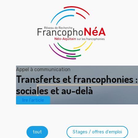
Appel à communication
Transferts et francophonies :
sociales et au-delà
lire l'article
Catégories
tout
Stages / offres d'emploi