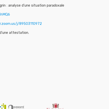
in : analyse d’une situation paradoxale
H3hMQ6
fr.zoom.us/j/89503110972
d'une attestation.