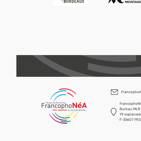
Francopho
FrancophoNé
Bureau MLR 
19 esplanade
F-33607 PE