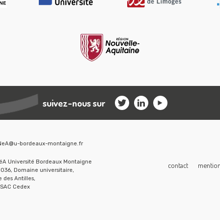
suivez-nous sur
NeA@u-bordeaux-montaigne.fr
A Université Bordeaux Montaigne
contact
mentions
036, Domaine universitaire,
 des Antilles,
SSAC Cedex