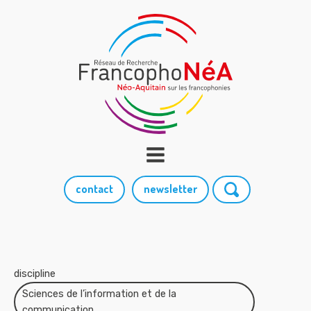
contact
newsletter
discipline
Sciences de l’information et de la
communication