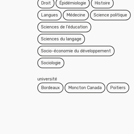
Droit
Épidémiologie
Histoire
Langues
Médecine
Science politique
Sciences de l'éducation
Sciences du langage
Socio-économie du développement
Sociologie
université
Bordeaux
Moncton Canada
Poitiers