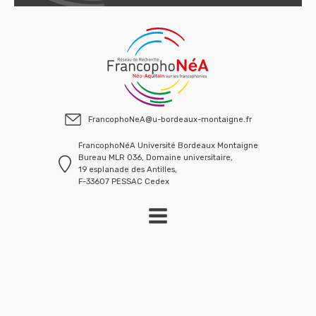
FrancophoNeA@u-bordeaux-montaigne.fr
FrancophoNéA Université Bordeaux Montaigne
Bureau MLR 036, Domaine universitaire,
19 esplanade des Antilles,
F-33607 PESSAC Cedex