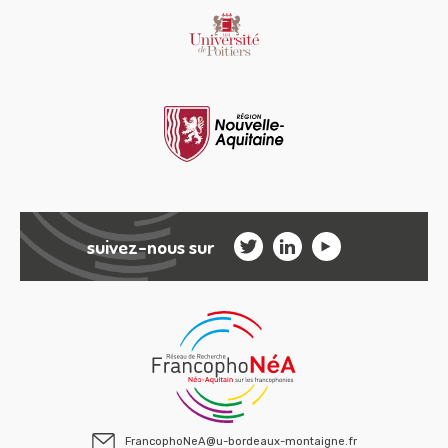
suivez-nous sur
FrancophoNeA@u-bordeaux-montaigne.fr