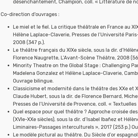
désenchantement, Champion, coll. « Littérature de not
Co-direction d'ouvrages :
Le miel et le fiel. La critique théâtrale en France au XI
Hélène Laplace-Claverie, Presses de l’Université Pari
2008 (347 p.).
Le théâtre français du XIXe siècle, sous la dir. d’Hélè
Florence Naugrette, L’Avant-Scène Théâtre, 2008 (566
Minority Theatre on the Global Stage : Challenging Pa
Madelena Gonzalez et Hélène Laplace-Claverie, Cambri
Ouvrage bilingue.
Classicisme et modernité dans le théâtre des XXe et XX
Claude Hubert, sous la dir. de Florence Bernard, Miche
Presses de l’Université de Provence, coll. « Textuelles 
Quel espace pour quel théâtre ? Approche croisée des
(XVIe-XXe siècles), sous la dir. d’Isabel Ibañez et Hélè
Liminaires-Passages interculturels », 2017 (253 p.) Ou
Le modèle pictural au théâtre. Du Siècle d’or espagno