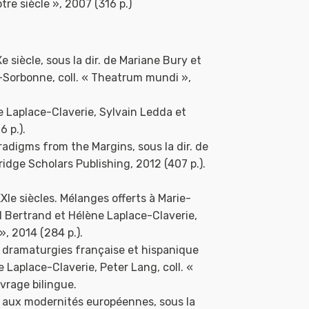
re siècle », 2007 (316 p.)
Xe siècle, sous la dir. de Mariane Bury et
s-Sorbonne, coll. « Theatrum mundi »,
ne Laplace-Claverie, Sylvain Ledda et
 p.).
radigms from the Margins, sous la dir. de
dge Scholars Publishing, 2012 (407 p.).
Ie siècles. Mélanges offerts à Marie-
l Bertrand et Hélène Laplace-Claverie,
», 2014 (284 p.).
 dramaturgies française et hispanique
ne Laplace-Claverie, Peter Lang, coll. «
vrage bilingue.
l aux modernités européennes, sous la