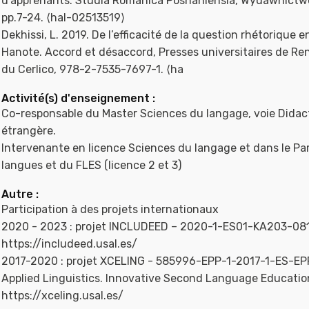
d’apprenants. Studia Romanica Posnaniensia, Wydawnictwo
pp.7-24. ⟨hal-02513519⟩
Dekhissi, L. 2019. De l’efficacité de la question rhétorique en
Hanote. Accord et désaccord, Presses universitaires de Re
du Cerlico, 978-2-7535-7697-1. ⟨ha
Activité(s) d'enseignement :
Co-responsable du Master Sciences du langage, voie Didac
étrangère.
Intervenante en licence Sciences du langage et dans le Pa
langues et du FLES (licence 2 et 3)
Autre :
Participation à des projets internationaux
2020 - 2023 : projet INCLUDEED – 2020-1-ES01-KA203-081
https://includeed.usal.es/
2017-2020 : projet XCELING - 585996-EPP-1-2017-1-ES-E
Applied Linguistics. Innovative Second Language Education
https://xceling.usal.es/