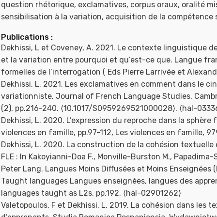
question rhétorique, exclamatives, corpus oraux, oralité m
sensibilisation à la variation, acquisition de la compétence
Publications :
Dekhissi, L et Coveney, A. 2021. Le contexte linguistique d
et la variation entre pourquoi et qu’est-ce que. Langue fra
formelles de l’interrogation ( Eds Pierre Larrivée et Alexa
Dekhissi, L. 2021. Les exclamatives en comment dans le ci
variationniste. Journal of French Language Studies, Cambri
(2), pp.216-240. ⟨10.1017/S0959269521000028⟩. ⟨hal-0333
Dekhissi, L. 2020. L’expression du reproche dans la sphère 
violences en famille, pp.97-112, Les violences en famille,
Dekhissi, L. 2020. La construction de la cohésion textuel
FLE : In Kakoyianni-Doa F., Monville-Burston M., Papadima-So
Peter Lang. Langues Moins Diffusées et Moins Enseignées 
Taught languages Langues enseignées, langues des appre
languages taught as L2s, pp.192. ⟨hal-02901262⟩
Valetopoulos, F et Dekhissi, L. 2019. La cohésion dans les t