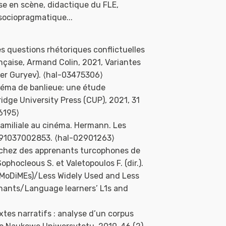
ise en scène, didactique du FLE,
 sociopragmatique...
es questions rhétoriques conflictuelles
nçaise, Armand Colin, 2021, Variantes
nder Guryev). ⟨hal-03475306⟩
néma de banlieue: une étude
dge University Press (CUP), 2021, 31
6195⟩
familiale au cinéma. Hermann. Les
 9791037002853. ⟨hal-02901263⟩
le chez des apprenants turcophones de
phocleous S. et Valetopoulos F. (dir.).
(MoDiMEs)/Less Widely Used and Less
nants/Language learners’ L1s and
extes narratifs : analyse d’un corpus