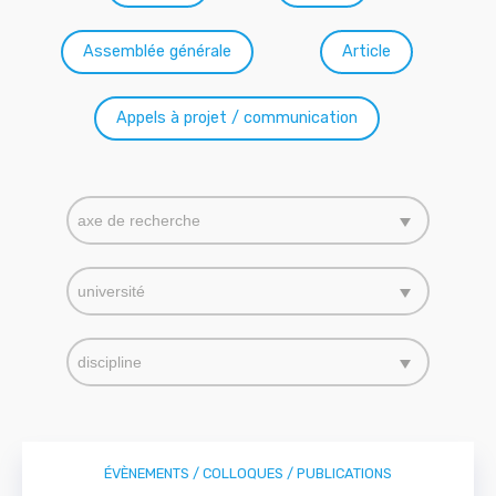
Assemblée générale
Article
Appels à projet / communication
Axe de recherche
Sélectionnez le contenu
Sélectionnez le contenu
Université
Sélectionnez le contenu
Sélectionnez le contenu
Discipline
Sélectionnez le contenu
Sélectionnez le contenu
ÉVÈNEMENTS / COLLOQUES / PUBLICATIONS