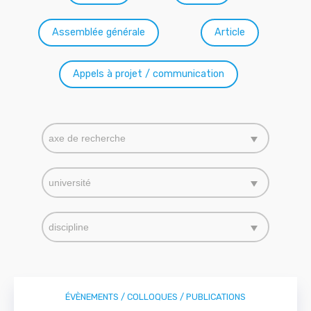
Assemblée générale
Article
Appels à projet / communication
Axe de recherche
Sélectionnez le contenu
Sélectionnez le contenu
Université
Sélectionnez le contenu
Sélectionnez le contenu
Discipline
Sélectionnez le contenu
Sélectionnez le contenu
ÉVÈNEMENTS / COLLOQUES / PUBLICATIONS